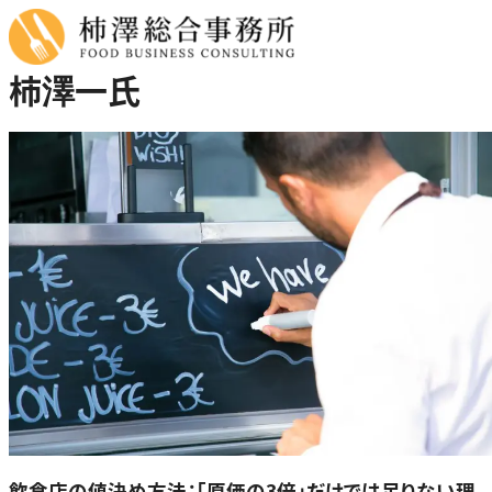
内
容
を
柿澤一氏
ス
キ
ッ
プ
飲食店の値決め方法：「原価の3倍」だけでは足りない理